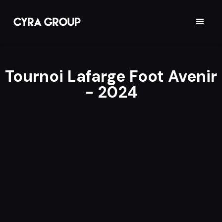
Tournoi Lafarge Foot Avenir
- 2024
📅
8/9/2024
📌
Limoges, France
👥
Sportmag TV
📎
Multicaméras
⚙️
Caméra Sony FX9, Régie vMix, diffusion via Aviwest